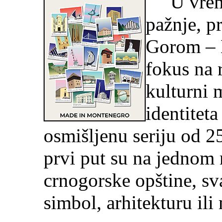
U vremen
pažnje, p
Gorom – 
fokus na 
kulturni 
identiteta
osmišljenu seriju od 25
prvi put su na jednom 
crnogorske opštine, sv
simbol, arhitekturu ili