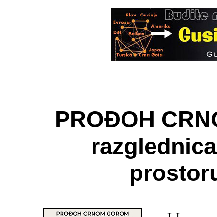
PROĐOH CRNO
razglednica
prostoru