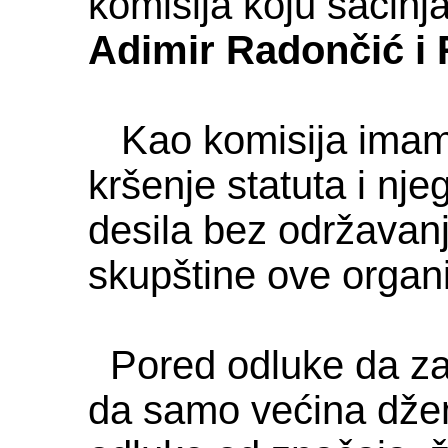
komisija koju sačinj
Adimir Radončić i
Kao komisija imamo 
kršenje statuta i nj
desila bez održavanj
skupštine ove organi
Pored odluke da zaš
da samo većina dže