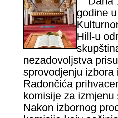
Dana 12
godine 
Kulturn
Hill-u od
skupštin
nezadovoljstva prisu
sprovodjenju izbora i
Radončića prihvacen
komisije za izmjenu 
Nakon izbornog proc