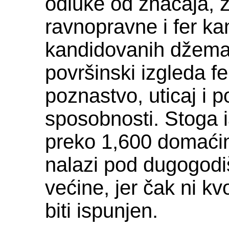
odluke od značaja,
ravnopravne i fer kan
kandidovanih džematl
površinski izgleda f
poznastvo, uticaj i p
sposobnosti. Stoga i
preko 1,600 domaćin
nalazi pod dugogodi
većine, jer čak ni 
biti ispunjen.