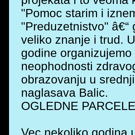
"Pomoc starim i izn
"Preduzetnistvo" â€“ 
veliko znanje i trud. 
godine organizujemo 
neophodnosti zdravog
obrazovanju u srednj
naglasava Balic.
OGLEDNE PARCEL
Vec nekoliko godina 