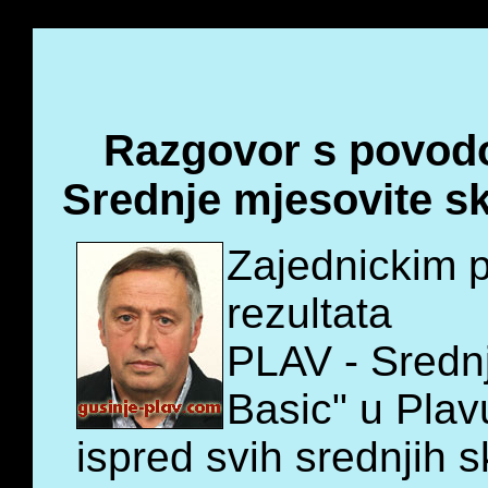
Razgovor s povodom
Srednje mjesovite s
Zajednickim p
rezultata
PLAV - Sredn
Basic" u Plav
ispred svih srednjih s